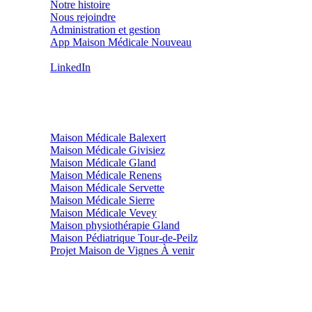
Notre histoire
Nous rejoindre
Administration et gestion
App Maison Médicale
Nouveau
Contact (hors médical)
LinkedIn
Nos sites
Maison Médicale Balexert
Maison Médicale Givisiez
Maison Médicale Gland
Maison Médicale Renens
Maison Médicale Servette
Maison Médicale Sierre
Maison Médicale Vevey
Maison physiothérapie Gland
Maison Pédiatrique Tour-de-Peilz
Projet Maison de Vignes
À venir
Légal