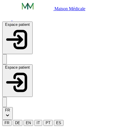
Maison Médicale
Espace patient
Espace patient
FR
FR
DE
EN
IT
PT
ES