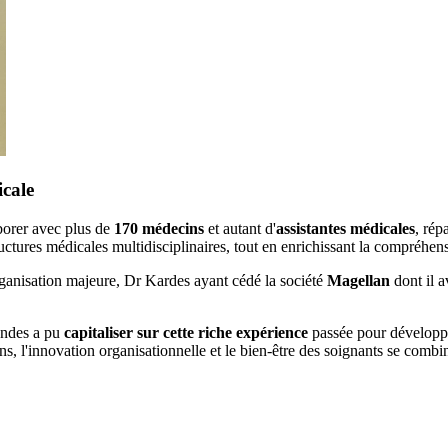
cale
aborer avec plus de
170 médecins
et autant d'
assistantes médicales
, rép
ctures médicales multidisciplinaires, tout en enrichissant la compréhens
rganisation majeure, Dr Kardes ayant cédé la société
Magellan
dont il a
andes a pu
capitaliser sur cette riche expérience
passée pour développer
ins, l'innovation organisationnelle et le bien-être des soignants se comb