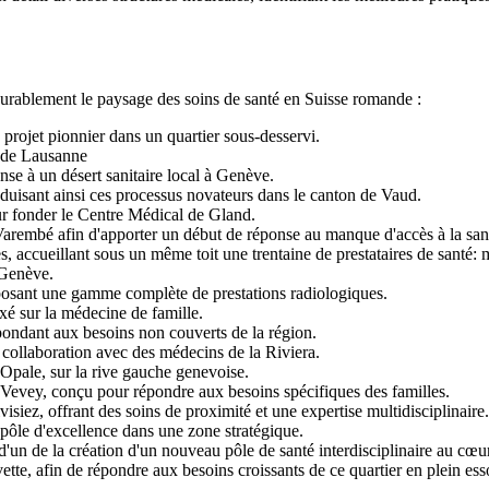
durablement le paysage des soins de santé en Suisse romande :
rojet pionnier dans un quartier sous-desservi.
e de Lausanne
nse à un désert sanitaire local à Genève.
uisant ainsi ces processus novateurs dans le canton de Vaud.
r fonder le Centre Médical de Gland.
arembé afin d'apporter un début de réponse au manque d'accès à la san
accueillant sous un même toit une trentaine de prestataires de santé: m
 Genève.
posant une gamme complète de prestations radiologiques.
é sur la médecine de famille.
pondant aux besoins non couverts de la région.
ollaboration avec des médecins de la Riviera.
Opale, sur la rive gauche genevoise.
evey, conçu pour répondre aux besoins spécifiques des familles.
siez, offrant des soins de proximité et une expertise multidisciplinaire.
pôle d'excellence dans une zone stratégique.
d'un de la création d'un nouveau pôle de santé interdisciplinaire au cœu
vette, afin de répondre aux besoins croissants de ce quartier en plein ess