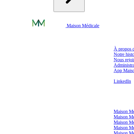
Maison Médicale
Infos prat
À propos 
Notre histo
Nous rejoi
Administra
App Mais
Contact (h
LinkedIn
Nos sites
Maison Mé
Maison Mé
Maison Mé
Maison Mé
Maison Mé