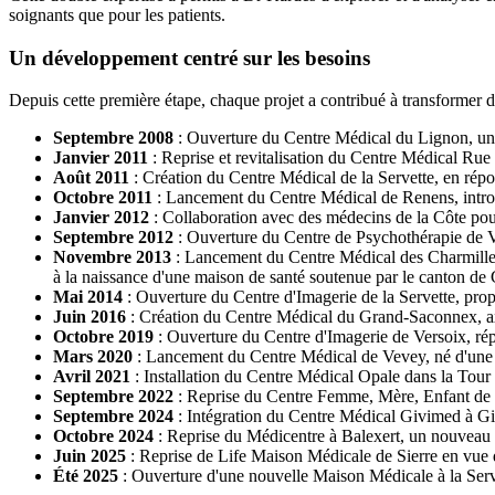
soignants que pour les patients.
Un développement centré sur les besoins
Depuis cette première étape, chaque projet a contribué à transformer 
Septembre 2008
: Ouverture du Centre Médical du Lignon, un p
Janvier 2011
: Reprise et revitalisation du Centre Médical Ru
Août 2011
: Création du Centre Médical de la Servette, en répo
Octobre 2011
: Lancement du Centre Médical de Renens, introd
Janvier 2012
: Collaboration avec des médecins de la Côte pou
Septembre 2012
: Ouverture du Centre de Psychothérapie de V
Novembre 2013
: Lancement du Centre Médical des Charmilles, 
à la naissance d'une maison de santé soutenue par le canton de
Mai 2014
: Ouverture du Centre d'Imagerie de la Servette, pro
Juin 2016
: Création du Centre Médical du Grand-Saconnex, ax
Octobre 2019
: Ouverture du Centre d'Imagerie de Versoix, ré
Mars 2020
: Lancement du Centre Médical de Vevey, né d'une c
Avril 2021
: Installation du Centre Médical Opale dans la Tour 
Septembre 2022
: Reprise du Centre Femme, Mère, Enfant de V
Septembre 2024
: Intégration du Centre Médical Givimed à Givi
Octobre 2024
: Reprise du Médicentre à Balexert, un nouveau 
Juin 2025
: Reprise de Life
Maison Médicale
de Sierre en vue 
Été 2025
: Ouverture d'une nouvelle
Maison Médicale
à la Ser