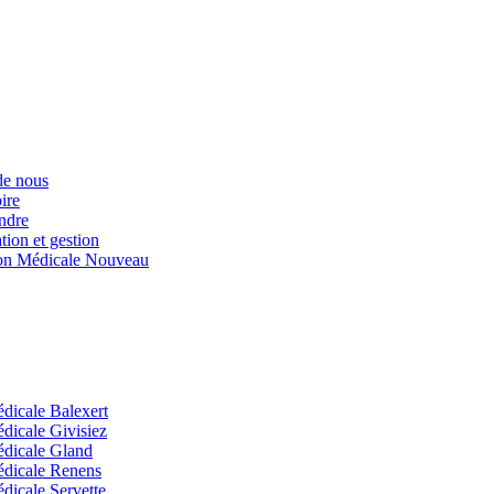
iques
de nous
ire
ndre
tion et gestion
on Médicale
Nouveau
ors médical)
dicale Balexert
dicale Givisiez
dicale Gland
dicale Renens
dicale Servette