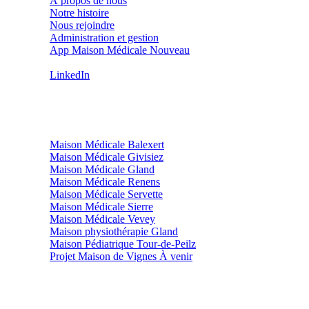
À propos de nous
Notre histoire
Nous rejoindre
Administration et gestion
App Maison Médicale
Nouveau
Contact (hors médical)
LinkedIn
Nos sites
Maison Médicale Balexert
Maison Médicale Givisiez
Maison Médicale Gland
Maison Médicale Renens
Maison Médicale Servette
Maison Médicale Sierre
Maison Médicale Vevey
Maison physiothérapie Gland
Maison Pédiatrique Tour-de-Peilz
Projet Maison de Vignes
À venir
Légal