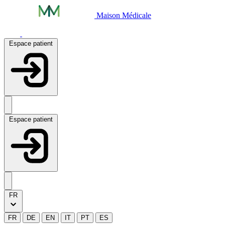
Maison Médicale
Espace patient
Espace patient
FR
FR
DE
EN
IT
PT
ES