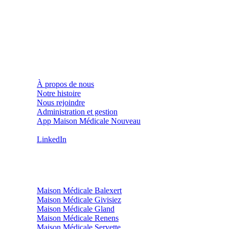
Infos pratiques
À propos de nous
Notre histoire
Nous rejoindre
Administration et gestion
App Maison Médicale
Nouveau
Contact (hors médical)
LinkedIn
Nos sites
Maison Médicale Balexert
Maison Médicale Givisiez
Maison Médicale Gland
Maison Médicale Renens
Maison Médicale Servette